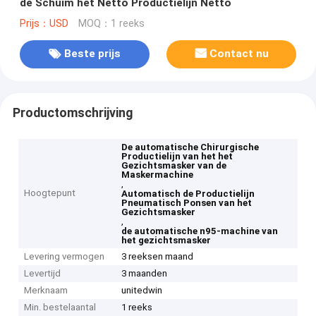
de Schuim het Netto Productielijn Netto
Prijs：USD
MOQ：1 reeks
Beste prijs
Contact nu
Productomschrijving
De automatische Chirurgische
Productielijn van het het
Gezichtsmasker van de
Maskermachine
,
Hoogtepunt
Automatisch de Productielijn
Pneumatisch Ponsen van het
Gezichtsmasker
,
de automatische n95-machine van
het gezichtsmasker
Levering vermogen
3 reeksen maand
Levertijd
3 maanden
Merknaam
unitedwin
Min. bestelaantal
1 reeks