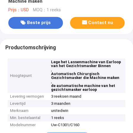
Machine maken
Prijs：USD
MOQ：1 reeks
Beste prijs
Contact nu
Productomschrijving
Lege het Lassenmachine van Earloop
van het Gezichtsmasker Binnen
,
Automatisch Chirurgisch
Hoogtepunt
Gezichtsmasker die Machine maken
,
de automatische machine van het
gezichtsmasker earloop
Levering vermogen
3 reeksen maand
Levertijd
3 maanden
Merknaam
unitedwin
Min. bestelaantal
1 reeks
Modelnummer
Uw-C1301/C160