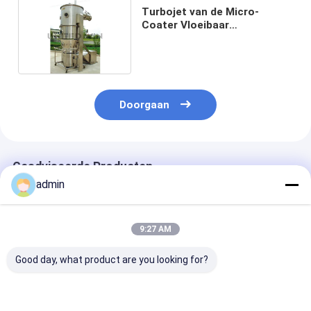
Turbojet van de Micro-
Coater Vloeibaar
Bedgranulator voor de
Korrel500kg Partij van de
Poederkorrel
Doorgaan
Geadviseerde Producten
admin
9:27 AM
Good day, what product are you looking for?
PGL-de
GHL-van de de
Steriele van de