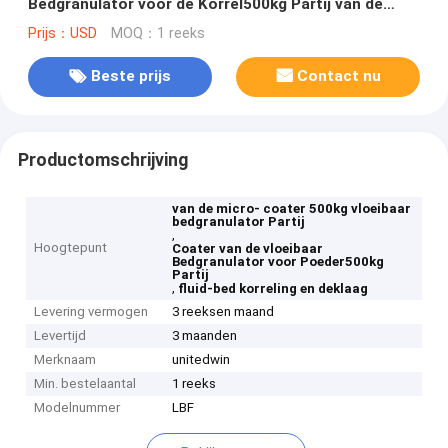
Bedgranulator voor de Korrel500kg Partij van de
Poederkorrel
Prijs：USD
MOQ：1 reeks
Beste prijs
Contact nu
Productomschrijving
van de micro- coater 500kg vloeibaar
bedgranulator Partij
,
Hoogtepunt
Coater van de vloeibaar
Bedgranulator voor Poeder500kg
Partij
,
fluid-bed korreling en deklaag
Levering vermogen
3 reeksen maand
Levertijd
3 maanden
Merknaam
unitedwin
Min. bestelaantal
1 reeks
Modelnummer
LBF