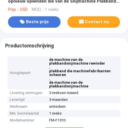
opnieuw opwinden die van de Snijmachine Plakband
Machine 1300mm maken
Prijs：USD
MOQ：1 reeks
Beste prijs
Contact nu
Productomschrijving
de machine van de
plakbandsnijmachine rewinder
,
plakband die machinefabrikanten
Hoogtepunt
scheuren
,
de machine van de
plakbandsnijmachine
Levering vermogen
3 reeksen maand
Levertijd
3 maanden
Merknaam
unitedwin
Min. bestelaantal
1 reeks
Modelnummer
FM-F1310