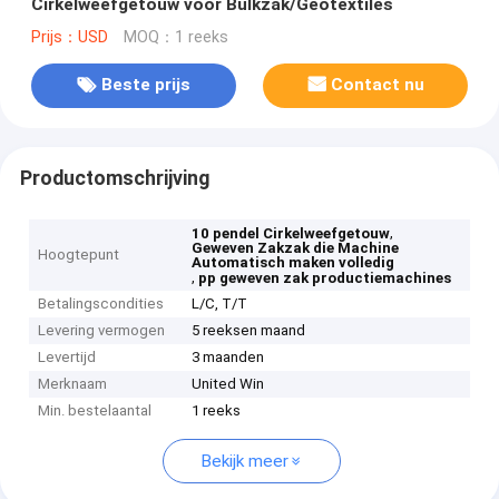
Cirkelweefgetouw voor Bulkzak/Geotextiles
Prijs：USD
MOQ：1 reeks
Beste prijs
Contact nu
Productomschrijving
,
10 pendel Cirkelweefgetouw
Geweven Zakzak die Machine
Hoogtepunt
Automatisch maken volledig
,
pp geweven zak productiemachines
Betalingscondities
L/C, T/T
Levering vermogen
5 reeksen maand
Levertijd
3 maanden
Merknaam
United Win
Min. bestelaantal
1 reeks
Bekijk meer