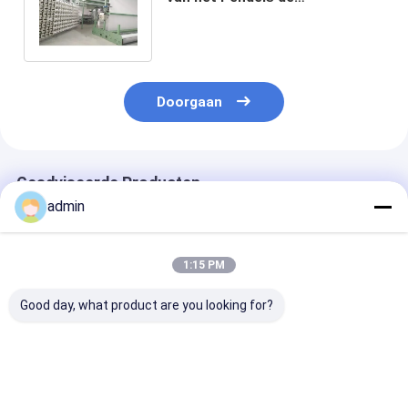
Cirkelweefgetouw voor
Bulkzak/Geotextiles
Doorgaan
Geadviseerde Producten
admin
1:15 PM
Good day, what product are you looking for?
Sby-650X4 Vier
Vier Shuttle kleine
Plastic Circul
Machine van het de
cirkelvormige
Loom 10 Shutt
zak de
weefgetouw van leno
Jumbo contai
Cirkelweefgetouw
zak voor groente
zakken maken