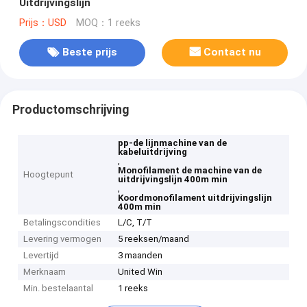
Uitdrijvingslijn
Prijs：USD
MOQ：1 reeks
Beste prijs
Contact nu
Productomschrijving
pp-de lijnmachine van de
kabeluitdrijving
,
Monofilament de machine van de
Hoogtepunt
uitdrijvingslijn 400m min
,
Koordmonofilament uitdrijvingslijn
400m min
Betalingscondities
L/C, T/T
Levering vermogen
5 reeksen/maand
Levertijd
3 maanden
Merknaam
United Win
Min. bestelaantal
1 reeks