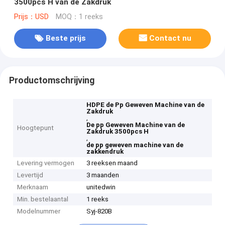
3500pcs H van de Zakdruk
Prijs：USD
MOQ：1 reeks
Beste prijs
Contact nu
Productomschrijving
HDPE de Pp Geweven Machine van de
Zakdruk
,
De pp Geweven Machine van de
Hoogtepunt
Zakdruk 3500pcs H
,
de pp geweven machine van de
zakkendruk
Levering vermogen
3 reeksen maand
Levertijd
3 maanden
Merknaam
unitedwin
Min. bestelaantal
1 reeks
Modelnummer
Syj-820B