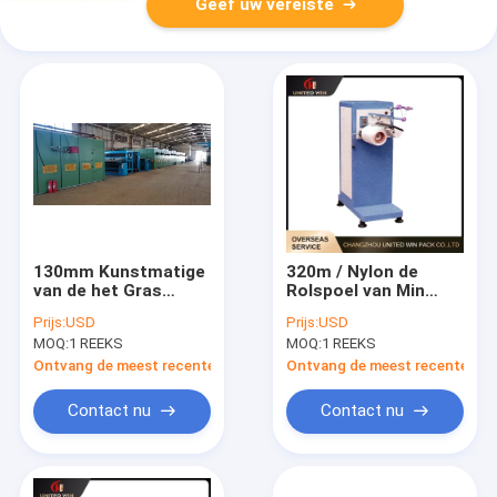
Geef uw vereiste
130mm Kunstmatige
320m / Nylon de
van de het Gras
Rolspoel van Min
Achterlijm van de
Artificial Grass
Prijs:
USD
Prijs:
USD
Grasproductielijn
Winding Machine
MOQ:
1 REEKS
MOQ:
1 REEKS
Machine 4m TPR TPE
Ontvang de meest recente Prijs
Ontvang de meest recente Prij
Contact nu
Contact nu