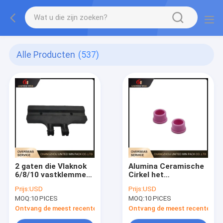
Alle Producten
(537)
2 gaten die Vlaknok
Alumina Ceramische
6/8/10 vastklemmen
Cirkel het
van
Weefgetouwmachine
Prijs:
USD
Prijs:
USD
Stukvervangstukken
van Ring Spare Parts
MOQ:
10 PICES
MOQ:
10 PICES
Cirkel het
Six Shuttle
weefgetouwmachine
Ontvang de meest recente Prijs
Ontvang de meest recente Prij
van Shutte