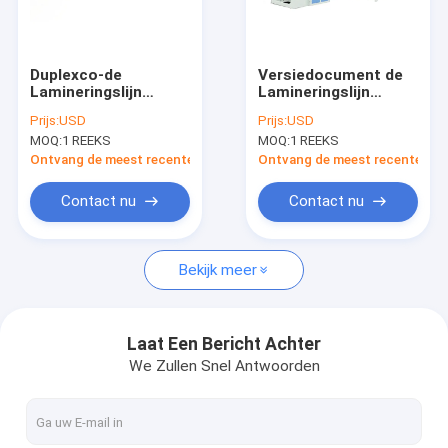
Ongeveer ons
Fabrieksreis
Duplexco-de
Versiedocument de
Lamineringslijn
Lamineringslijn
Kwaliteitscontrole
200m/Min 1450mm
1200mm LDPE pp van
Prijs:
USD
Prijs:
USD
van de
de
MOQ:
1 REEKS
MOQ:
1 REEKS
Uitdrijvingsdeklaag
Uitdrijvingsdeklaag
Contacteer ons
Ontvang de meest recente Prijs
Ontvang de meest recente Prij
Nieuws
Contact nu
Contact nu
Gevallen
Bekijk meer
Verzoek om een Citaat
Laat Een Bericht Achter
We Zullen Snel Antwoorden
De Lijn van de banduitdrijving
Monofilament Uitdrijvingslijn