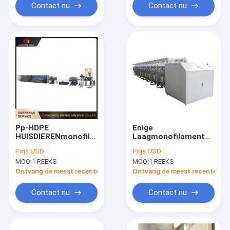
Contact nu
Contact nu
Pp-HDPE
Enige
HUISDIERENmonofilament
Laagmonofilament
de PA Plastic
Dubbele de
Prijs:
USD
Prijs:
USD
Uitdrijving van de
Machine1000d 4
MOQ:
1 REEKS
MOQ:
1 REEKS
Productiemachine
Assen van Twister
Ontvang de meest recente Prijs
Ontvang de meest recente Prij
Contact nu
Contact nu