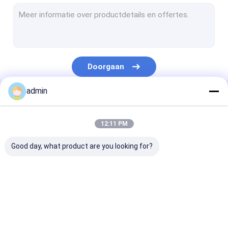
De Lamineringslijn van de uitdrijvingsdeklaag
Cirkelweefgetouwmachine
FIBC-Zak die Machine maken
Doorgaan
Kunstmatige Grasproductielijn
admin
cirkelweefgetouwvervangstukken
Onze Categorieën
Geteerd zeildoek die Machine maken
12:11 PM
Automatisch Knipsel en Naaimachine
Good day, what product are you looking for?
Geweven de Drukmachine van Zakflexo
hydraulische hooipersmachine
De Lijn van de
Monofilament
De Laminerings
Plakband die Machine maakt
banduitdrijving
Uitdrijvingslijn
van de
uitdrijvingsde