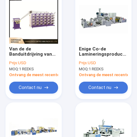
Van de de
Enige Co-de
Banduitdrijving van
Lamineringsproductielijn
de vezelspoel de Rol
300m/Min Drive
Prijs:
USD
Prijs:
USD
van de de Lijn
Motor van de
MOQ:
1 REEKS
MOQ:
1 REEKS
Chemische Koolstof
Uitdrijvingsdeklaag
het Winden Machine
Ontvang de meest recente Prijs
Ontvang de meest recente Prij
Contact nu
Contact nu
Huis
Producten
Videos