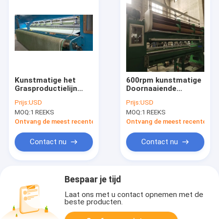
Kunstmatige het
600rpm kunstmatige
Grasproductielijn
Doornaaiende
60mm van 400 T/min
Machine 70mm van
Prijs:
USD
Prijs:
USD
Tufter-
het Grasgazon
MOQ:
1 REEKS
MOQ:
1 REEKS
Gazonmachine
Productielijn
Ontvang de meest recente Prijs
Ontvang de meest recente Prij
Contact nu
Contact nu
Bespaar je tijd
Laat ons met u contact opnemen met de
beste producten.