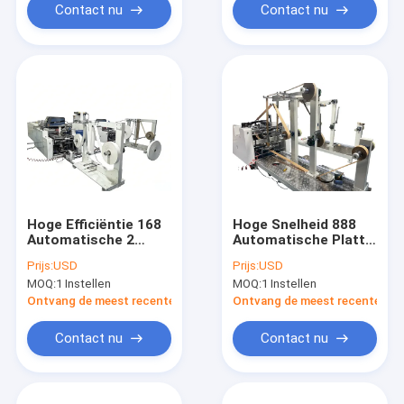
van Documentkabel
Contact nu
Contact nu
loopt
Hoge Efficiëntie 168
Hoge Snelheid 888
Automatische 2
Automatische Platte
Robotarmen
Papieren Handvat
Prijs:
USD
Prijs:
USD
Gedraaid Touw
Plakmachine
MOQ:
1 Instellen
MOQ:
1 Instellen
Papieren Handvat
Continue Werking
Plakken Machine
Voor Papieren
Ontvang de meest recente Prijs
Ontvang de meest recente Prij
Stabiele Uitgang
Handvat Lijn
Voor Papieren
Contact nu
Contact nu
Handvat Lijn