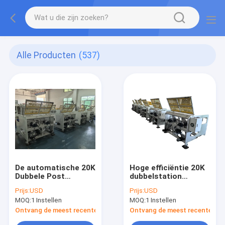
Alle Producten
(537)
De automatische 20K
Hoge efficiëntie 20K
Dubbele Post
dubbelstation
Verdraaide Hoge
Twisted Paper Rope
Prijs:
USD
Prijs:
USD
snelheid van de
Machine Stabiele
MOQ:
1 Instellen
MOQ:
1 Instellen
Document
output voor de
Kabelmachine die
productie van papier
Ontvang de meest recente Prijs
Ontvang de meest recente Prij
voor de Productie
touw