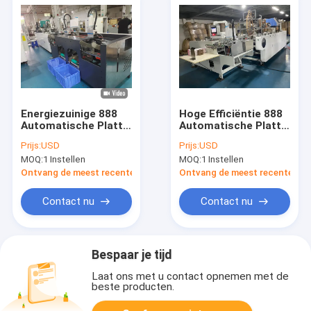
Energiezuinige 888
Hoge Efficiëntie 888
Automatische Platte
Automatische Platte
Papieren Handvat
Papieren Handvat
Prijs:
USD
Prijs:
USD
Plakmachine
Plakmachine Stabiele
MOQ:
1 Instellen
MOQ:
1 Instellen
Betrouwbare Output
Output Sterke
voor Papieren
Kleefkracht Voor
Ontvang de meest recente Prijs
Ontvang de meest recente Prij
Handvat Apparatuur
Papieren Handvat
Productielijn
Contact nu
Contact nu
Bespaar je tijd
Laat ons met u contact opnemen met de
beste producten.