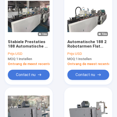
Stabiele Prestaties
Automatische 188 2
188 Automatische 2
Robotarmen Flat
Robotarmen Platte
Paper Handle Pesting
Prijs:
USD
Prijs:
USD
Papieren Handgreep
Machine High Speed
MOQ:
1 Instellen
MOQ:
1 Instellen
Plakmachine
Strong Adhesion
Nauwkeurige
voor de productie
Ontvang de meest recente Prijs
Ontvang de meest recente Prij
Controle voor
van papierzakken
Papieren
Contact nu
Contact nu
Handgreepsysteem
Huis
Producten
Videos