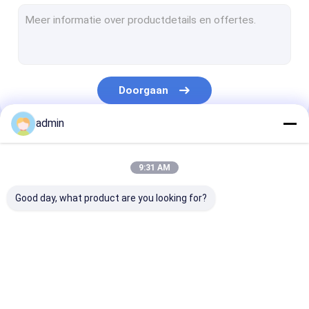
De Lamineringslijn van de uitdrijvingsdeklaag
Cirkelweefgetouwmachine
FIBC-Zak die Machine maken
Doorgaan
Kunstmatige Grasproductielijn
admin
cirkelweefgetouwvervangstukken
Onze Categorieën
Geteerd zeildoek die Machine maken
9:31 AM
Automatisch Knipsel en Naaimachine
Good day, what product are you looking for?
Geweven de Drukmachine van Zakflexo
hydraulische hooipersmachine
De Lijn van de
Monofilament
De Laminerings
Plakband die Machine maakt
banduitdrijving
Uitdrijvingslijn
van de
uitdrijvingsde