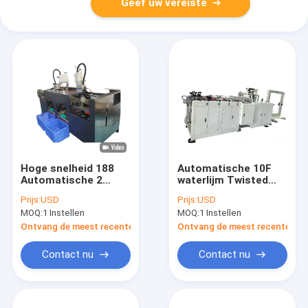
Geef uw vereiste
Hoge snelheid 188
Automatische 10F
Automatische 2
waterlijm Twisted
Robot Arms Flat
Paper Handle Making
Prijs:
USD
Prijs:
USD
Paper Handle Petting
Machine Sterk
MOQ:
1 Instellen
MOQ:
1 Instellen
Machine Continu
binding voor de
Running voor Paper
productie van papier
Ontvang de meest recente Prijs
Ontvang de meest recente Prij
Handle Productielijn
handle
Contact nu
Contact nu