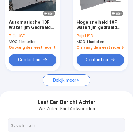
Ongeveer ons
Fabrieksreis
Automatische 10F
Hoge snelheid 10F
Waterlijm Gedraaide
waterlijm gedraaid
Kwaliteitscontrole
Papieren Handvat
papierhandvat
Prijs:
USD
Prijs:
USD
Maakmachine
waardoor de machine
MOQ:
1 Instellen
MOQ:
1 Instellen
Continue Draaiende
stabiele output krijgt
Contacteer ons
Hoge Stabiliteit
Sterke binding voor
Ontvang de meest recente Prijs
Ontvang de meest recente Prij
Output Voor
productielijn met
Papieren Handvat
papierhandvat
Nieuws
Contact nu
Contact nu
Apparatuur
Gevallen
Bekijk meer
Verzoek om een Citaat
Laat Een Bericht Achter
We Zullen Snel Antwoorden
De Lijn van de banduitdrijving
Monofilament Uitdrijvingslijn