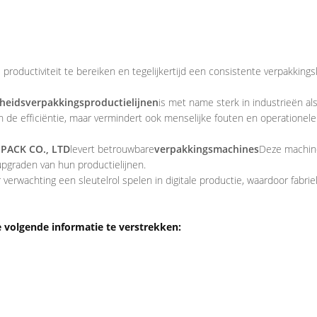
productiviteit te bereiken en tegelijkertijd een consistente verpakkings
heidsverpakkingsproductielijnen
is met name sterk in industrieën als
de efficiëntie, maar vermindert ook menselijke fouten en operationele r
PACK CO., LTD
levert betrouwbare
verpakkingsmachines
Deze machine
 upgraden van hun productielijnen.
 verwachting een sleutelrol spelen in digitale productie, waardoor fab
volgende informatie te verstrekken: