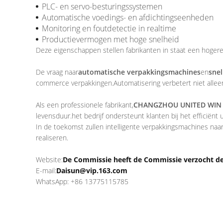
PLC- en servo-besturingssystemen
Automatische voedings- en afdichtingseenheden
Monitoring en foutdetectie in realtime
Productievermogen met hoge snelheid
Deze eigenschappen stellen fabrikanten in staat een hogere 
De vraag naar
automatische verpakkingsmachines
en
snel
commerce verpakkingen.Automatisering verbetert niet alleen 
Als een professionele fabrikant,
CHANGZHOU UNITED WIN 
levensduur.het bedrijf ondersteunt klanten bij het efficiënt
In de toekomst zullen intelligente verpakkingsmachines naar
realiseren.
Website:
De Commissie heeft de Commissie verzocht de 
E-mail:
Daisun@vip.163.com
WhatsApp: +86 13775115785