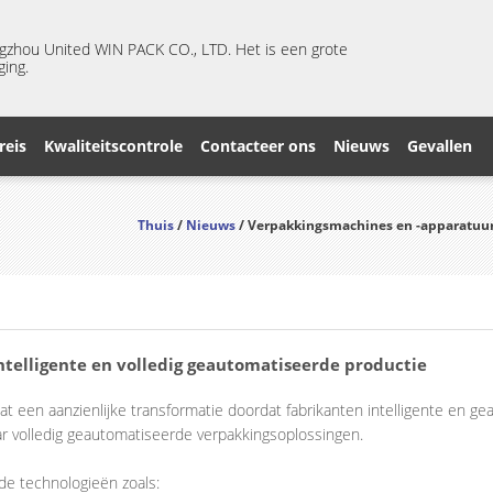
ngzhou United WIN PACK CO., LTD. Het is een grote
ging.
reis
Kwaliteitscontrole
Contacteer ons
Nieuws
Gevallen
Thuis
/
Nieuws
/ Verpakkingsmachines en -apparatuur 
telligente en volledig geautomatiseerde productie
at een aanzienlijke transformatie doordat fabrikanten intelligente en 
r volledig geautomatiseerde verpakkingsoplossingen.
e technologieën zoals: