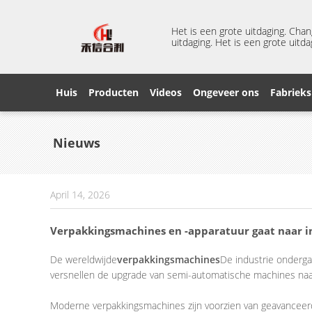
Het is een grote uitdaging. Cha
uitdaging. Het is een grote uitda
Huis
Producten
Videos
Ongeveer ons
Fabrieks
Nieuws
April 14, 2026
Verpakkingsmachines en -apparatuur gaat naar in
De wereldwijde
verpakkingsmachines
De industrie onderga
versnellen de upgrade van semi-automatische machines naa
Moderne verpakkingsmachines zijn voorzien van geavanceerd