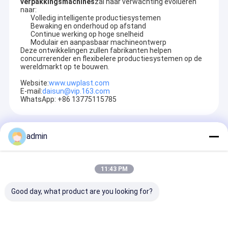
verpakkingsmachines
zal naar verwachting evolueren
naar:
Volledig intelligente productiesystemen
Bewaking en onderhoud op afstand
Continue werking op hoge snelheid
Modulair en aanpasbaar machineontwerp
Deze ontwikkelingen zullen fabrikanten helpen
concurrerender en flexibelere productiesystemen op de
wereldmarkt op te bouwen.
Website:
www.uwplast.com
E-mail:
daisun@vip.163.com
WhatsApp: +86 13775115785
Aanbevolen Producten
admin
11:43 PM
Good day, what product are you looking for?
Hoogwaardige
Automatische
UW900