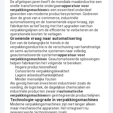
De afgelopen jaren heeft de mondiale maakindustrie een
snelle transformatie ondergaan
apparatuur voor
verpakkingsmachines
is een essentieel onderdeel
geworden van moderne productiesystemen. Gedreven
door de groei van e-commerce, industriële
automatisering en de toenemende exportvraag, zijn
fabrikanten actief bezig met het upgraden van hun
verpakkingslijnen om de efficiëntie te verbeteren en de
operationele kosten te verlagen.
Groeiende vraag naar automatisering
Een van de belangrijkste trends in de
verpakkingsindustrie is de verschuiving van handmatige
en semi-automatische systemen naar volledig
geautomatiseerde systemen
apparatuur voor
verpakkingsmachines
. Geautomatiseerde oplossingen
helpen fabrikanten het volgende te bereiken:
Hogere productiesnelheid
Consistente verpakkingskwaliteit
Lagere arbeidsafhankelijkheid
Minder menselijke fouten
Als gevolg hiervan investeren industrieën zoals de
voeding, de logistiek, de dagelijkse chemicaliën en
industriële producten zwaar in
automatische
verpakkingsmachines
en geïntegreerde productielijnen.
Technologie-upgrade in verpakkingsmachines
Moderne verpakkingsmachines zijn niet langer alleen
maar mechanische apparaten. Het integreert nu
geavanceerde technologieën zoals: