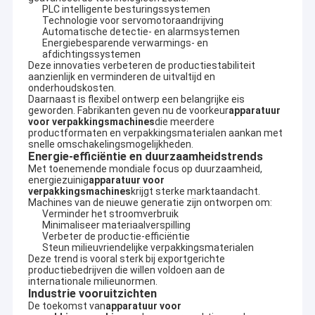
PLC intelligente besturingssystemen
Technologie voor servomotoraandrijving
Automatische detectie- en alarmsystemen
Energiebesparende verwarmings- en
afdichtingssystemen
Deze innovaties verbeteren de productiestabiliteit
aanzienlijk en verminderen de uitvaltijd en
onderhoudskosten.
Daarnaast is flexibel ontwerp een belangrijke eis
geworden. Fabrikanten geven nu de voorkeur
apparatuur
voor verpakkingsmachines
die meerdere
productformaten en verpakkingsmaterialen aankan met
snelle omschakelingsmogelijkheden.
Energie-efficiëntie en duurzaamheidstrends
Met toenemende mondiale focus op duurzaamheid,
energiezuinig
apparatuur voor
verpakkingsmachines
krijgt sterke marktaandacht.
Machines van de nieuwe generatie zijn ontworpen om:
Verminder het stroomverbruik
Minimaliseer materiaalverspilling
Verbeter de productie-efficiëntie
Steun milieuvriendelijke verpakkingsmaterialen
Deze trend is vooral sterk bij exportgerichte
productiebedrijven die willen voldoen aan de
internationale milieunormen.
Industrie vooruitzichten
De toekomst van
apparatuur voor