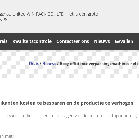
ngzhou United WIN PACK CO., LTD. Het is een grote
ging.
reis
Kwaliteitscontrole
Contacteer ons
Nieuws
Gevallen
Thuis
/
Nieuws
/ Hoog-efficiënte verpakkingsmachines help
ikanten kosten te besparen en de productie te verhogen
ren van de efficiëntie en het verlagen van de kosten een topprioriteit 
en met: