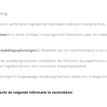
ling
jk en verminderen tegelijkertijd materiaalverspilling en energieverbruik.
ines
Dit is vooral zichtbaar in exportgerichte industrieën, waar een sta
rpakkingsoplossingen
De flexibiliteit van het machineontwerp is een 
erde verpakkingsmachines ontwikkelen die efficiëntie, duurzaamheid en
n tegelijkertijd voor een consistente verpakkingskwaliteit.
esteringen in hoogwaardige verpakkingsmachines blijven een strategische 
cht de volgende informatie te verstrekken: