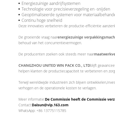
Energiezuinige aandrijfsystemen
Technologie voor precisieverzegeling en -snijden
Geoptimaliseerde systemen voor materiaalbehande
Continu hoge snelheid
Deze innovaties verbeteren de productie-efficiëntie aanzienli
De groeiende vraag naar
energiezuinige verpakkingsmach
behoud van het concurrentievermogen.
De producenten zoeken ook steeds meer naar
maatwerkve
CHANGZHOU UNITED WIN PACK CO., LTD
blijft geavance
helpen klanten de productiecapaciteit te verbeteren en zorge
Terwijl wereldwijde industrieën zich blijven ontwikkelen,Inv
verhogen en de operationele kosten te verlagen.
Meer informatie:
De Commissie heeft de Commissie verzo
Contact:
Daisun@vip.163.com
WhatsApp: +86 13775115785