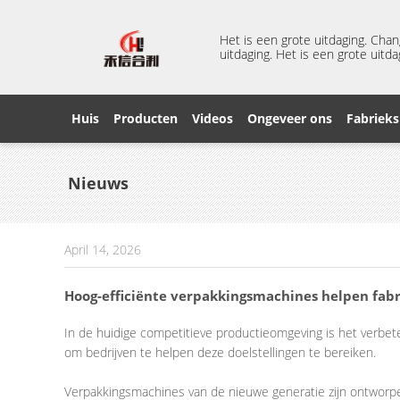
Het is een grote uitdaging. Cha
uitdaging. Het is een grote uitda
Huis
Producten
Videos
Ongeveer ons
Fabrieks
Nieuws
April 14, 2026
Hoog-efficiënte verpakkingsmachines helpen fabr
In de huidige competitieve productieomgeving is het verbete
om bedrijven te helpen deze doelstellingen te bereiken.
Verpakkingsmachines van de nieuwe generatie zijn ontworp