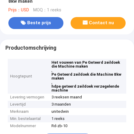
8kw maken
Prijs：USD
MOQ：1 reeks
Beste prijs
Contact nu
Productomschrijving
Het vouwen van Pe Geteerd zeildoek
die Machine maken
,
Pe Geteerd zeildoek die Machine 8kw
Hoogtepunt
maken
,
hdpe geteerd zeildoek verzegelende
machine
Levering vermogen
3 reeksen maand
Levertijd
3 maanden
Merknaam
unitedwin
Min. bestelaantal
1 reeks
Modelnummer
Rd-zb-10