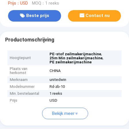
Prijs：USD
MOQ：1 reeks
Beste prijs
Contact nu
Productomschrijving
,
PE-stof zeilmakerijmachine
Hoogtepunt
,
25m Min zeilmakerijmachine
PE zeilmakerijmachine
Plaats van
CHINA
herkomst
Merknaam
unitedwin
Modelnummer
Rd-zb-10
Min. bestelaantal
1 reeks
Prijs
USD
Bekijk meer