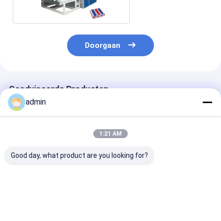
Doorgaan
Geadviseerde Producten
admin
1:21 AM
Good day, what product are you looking for?
Pvc 6KW Single Head
Pvc 6KW enkel hoofd
Pvc 6KW enkel
Upvc Welding
Upvc Lasmachine
Upvc Lasmach
Machine Steady
Uniforme
Energiebespar
Output Precise
warmteverdeling
werking Betro
Temperature Control
Duurzame Upvc
Lassterkte
Beste prijs
Beste prijs
Beste pri